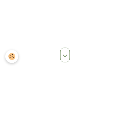
Localement
A pied...
Pratique & complète , la pochette "Balades et randonnées aux Portes
de l'Anjou" comprend un ensemble de 9 fiches détaillées sur la région de
Durtal, au programme découvertes & détente... Disponible à l'accueil
de votre Office de tourisme au prix de 3€00.
A vélo...